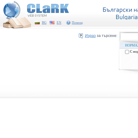
 
 
 
 
 
BG
EN
Помощ
Израз
за търсене:
НОРМАЛ
С нор